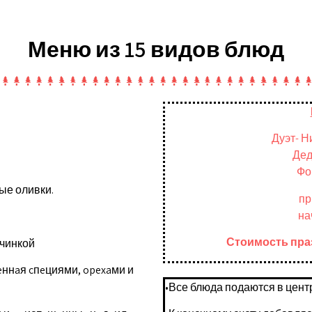
Меню из 15 видов блюд
Дуэт- Н
Дед
Фо
ые оливки.
Стоимость пра
ачинкой
eннaя cпeциями, opexaми и
•Все блюда подаются в центр