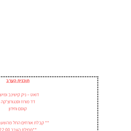
תוכנית הערב
דואט – ניק קישינב ומיש
דד מורוז וסנגורוצ'קה
קוסם וחידון
** קבלת אורחים החל מהשעה 1:30
**תחילת הערב 22:00