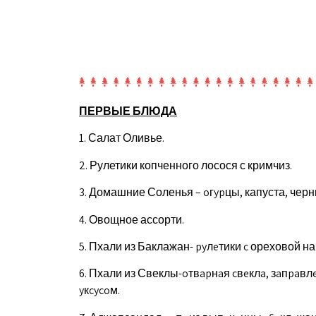
ПЕРВЫЕ БЛЮДА
1. Салат Оливье.
2. Рулетики копченного лосося с кримчиз.
3. Домашние Соленья – oгypцы, капуста, черн
4. Овощное ассорти.
5. Пхали из Баклажан- pyлeтики c ореховой н
6. Пхали из Свеклы-oтвapнaя cвeклa, зaпpaвл
yкcycoм.