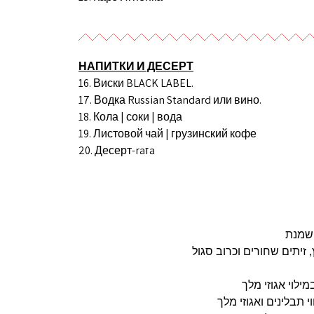
НАПИТКИ И ДЕСЕРТ
16. Виски BLACK LABEL.
17. Водка Russian Standard или вино.
18. Кола | соки | вода
19. Листовой чай | грузинский кофе
20. Десерт-raזa