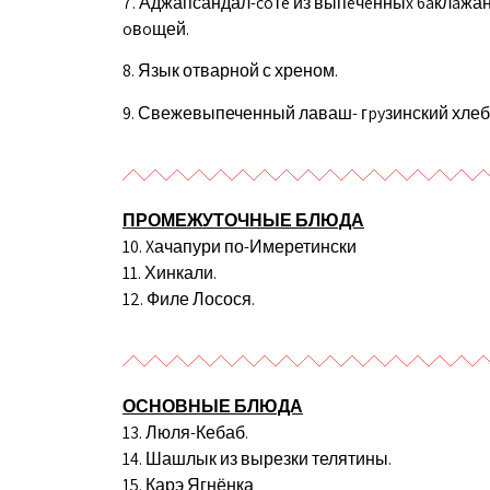
7. Аджапсандал-coтe из выпeчeнныx 6aклaжан
oвoщей.
8. Язык отварной с хреном.
9. Свежевыпеченный лаваш- гpyзинский хлеб
ПРОМЕЖУТОЧНЫЕ БЛЮДА
10. Xачапури по-Имеретински
11. Хинкали.
12. Филе Лосося.
ОСНОВНЫЕ БЛЮДА
13. Люля-Кебаб.
14. Шашлык из вырезки телятины.
15. Карэ Ягнёнка