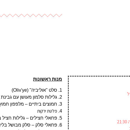
מנות ראשונות
1. סלט "אוליביה" (Oliv'ye)
ל
2. גלילות סלמון מעושן עם גבינת שמנת
3. חמוצים ביתיים – מלפפון חמוץ, זיתים שחורים וכרוב סגול
פלטת ירקות
4.
5. פחאלי חצילים – גלילות חציל במילוי אגוזי מלך
2
6. פחאלי סלק – סלק מבושל בליווי תבלינים ואגוזי מלך