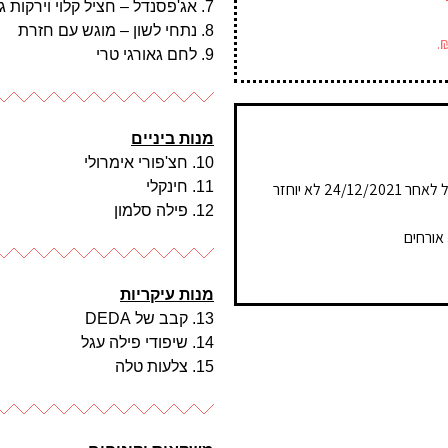
7. אג'פסנדל – חציל קלוי וירקות גינה מבושלים בשיטת רטטוי
8. נתחי לשון – מוגש עם חזרת
9. לחם גאורגי טרי
מנות ביניים
10. חצ'פורי אימרולי
11. חינקלי
• תשלום מלוא הסכום לפני 22/12/2021. במקרה של ביטול לאחר 24/12/2021 לא יוחזר
12. פילה סלמון
מנות עיקריות
13. קבב של DEDA
14. שיפודי פילה עגל
15. צלעות טלה