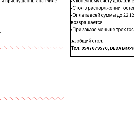
 и npиспyщeнныx нa гpилe
•К конечному счету добавля
•Стол в распоряжении гостей с
•Оплата всей суммы до 22.12.
возврашается.
•При заказе меньше трех го
.
за общий стол.
Тел. 0547679570, DEDA Bat-