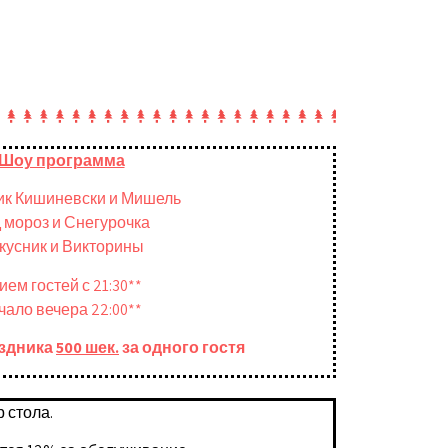
Шоу программа
ик Кишиневски и Мишель
 мороз и Снегурочка
кусник и Викторины
**прием гостей с 21:30
**начало вечера 22:00
здника
500 шек.
за одного гостя
 стола.