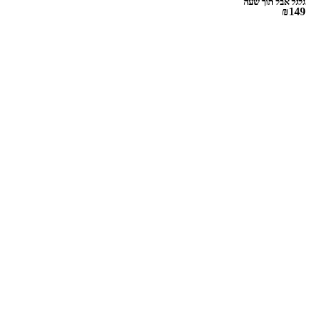
גלגל אבל תוך שעה
₪149