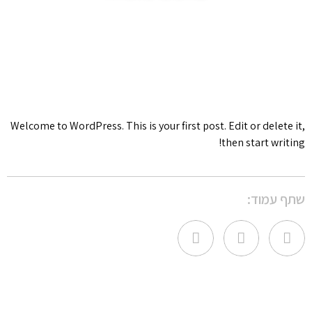
תיק עבודות
Welcome to WordPress. This is your first post. Edit or delete it,
then start writing!
שתף עמוד: